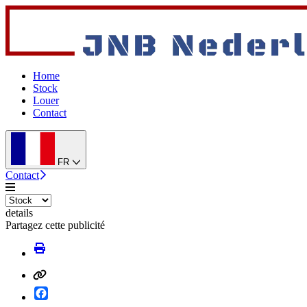
Home
Stock
Louer
Contact
FR
Contact
details
Partagez cette publicité
Facebook