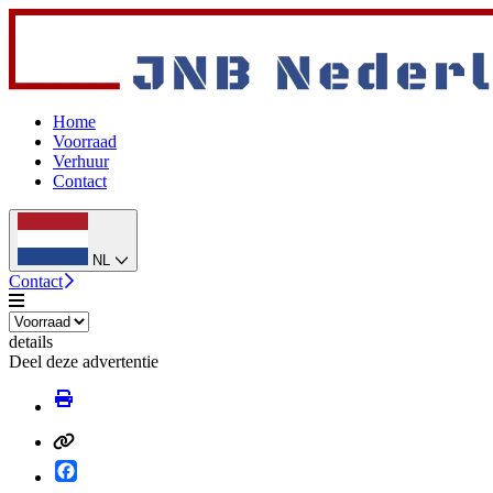
Home
Voorraad
Verhuur
Contact
NL
Contact
details
Deel deze advertentie
Facebook