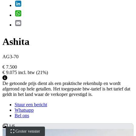
LinkedIn
WhatsApp
Email
Ashita
AG3-70
€ 7.500
€ 9.075
incl. btw
(21%)
De getoonde prijs dient als een praktische rekenhulp en wordt
afgerond op hele getallen. Het toegepaste btw-tarief is het tarief dat
geldt in het land waar de verkoper gevestigd is.
Stuur een bericht
Whatsapp
Bel ons
1
/
6
Groter venster